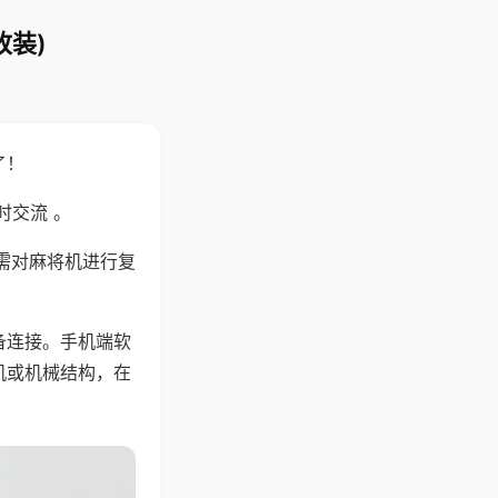
改装)
了！
时交流 。
需对麻将机进行复
备连接。手机端软
机或机械结构，在