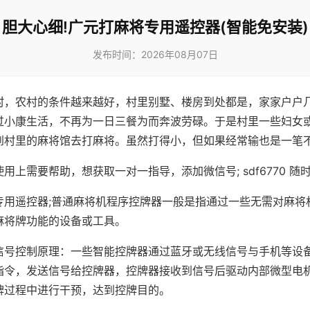
胆大心细!广元打麻将专用遥控器(智能免安装)
发布时间：2026年08月07日
村，农村的条件越来越好，村里别墅、楼房到处都是，家家户户
过小康生活，不再为一日三餐为而奔波劳碌。于是村里一些妇女
到村里的麻将馆去打麻将。虽然打得小，但如果经常输也是一笔
用上需要帮助，想获取一对一指导，添加微信号; sdf6770 随时
专用遥控器;普通麻将机程序控牌器一般是指通过一些无需对麻将
麻将牌功能的设备或工具。
信号控制原理：一些智能控牌器通过蓝牙或无线信号与手机等设
指令，发送信号给控牌器，控牌器接收到信号后驱动内部微型电
牌过程中进行干预，达到控牌目的。