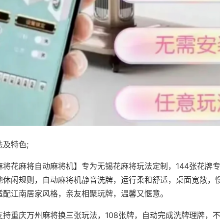
及特色;
麻将花麻将自动麻将机】专为无锡花麻将玩法定制，144张花牌
地休闲规则，自动麻将机静音洗牌，运行柔和舒适，桌面宽敞，
适配江南居家风格，亲友相聚玩牌，温馨又惬意。
支持重庆万州麻将换三张玩法，108张牌，自动完成洗牌理牌，