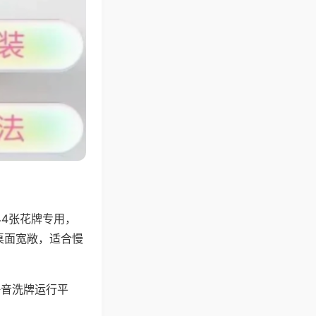
44张花牌专用，
桌面宽敞，适合慢
静音洗牌运行平