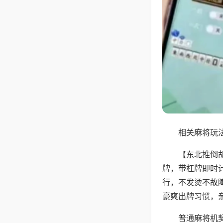
相关麻将玩法
【东北推倒
牌，带杠牌即时
行，不发烫不故
豪爽出牌习惯，
普通麻将机