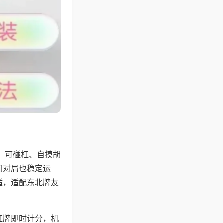
，可碰杠、自摸胡
间对局也稳定运
适，适配东北牌友
杠牌即时计分，机