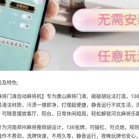
及特色;
麻将门清自动麻将机】专为唐山麻将门清、碰碰胡玩法打造，13
易清洁材质，污渍一擦即净，打理超便捷，静音运行不扰生活，
，可随意摆放客厅、阳台，日常休闲组局，轻松解锁河北麻将乐
专为河南郑州麻将推倒胡设计，136张牌，可碰杠、可点炮，规
操作不费劲，洗牌快速，不用久等，静音运行，夜晚玩牌也安心