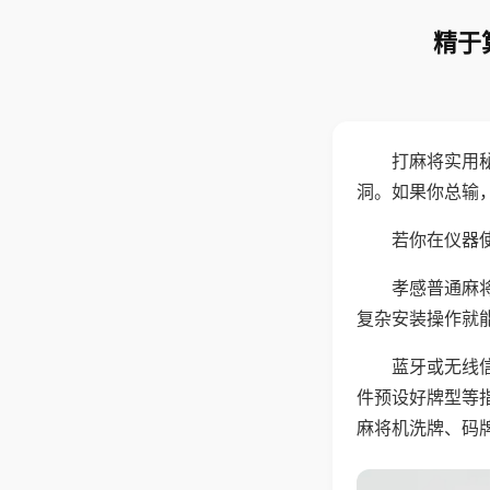
精于
打麻将实用
洞。如果你总输
若你在仪器使
孝感普通麻
复杂安装操作就
蓝牙或无线
件预设好牌型等
麻将机洗牌、码