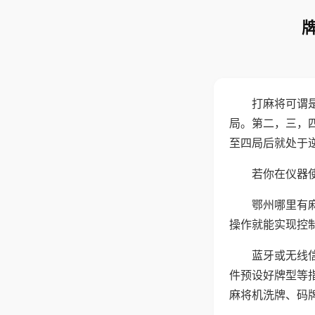
打麻将可谓
局。第二，三，
至四局后就处于
若你在仪器使
鄂州哪里有
操作就能实现控
蓝牙或无线
件预设好牌型等
麻将机洗牌、码