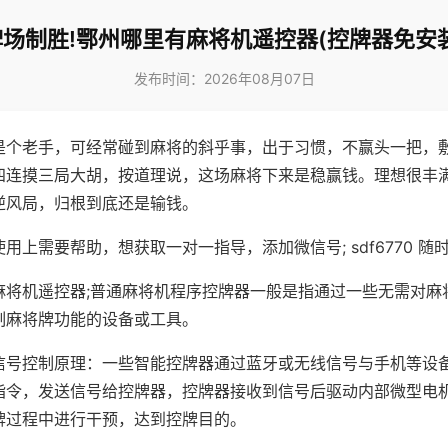
牌场制胜!鄂州哪里有麻将机遥控器(控牌器免安装
发布时间：2026年08月07日
是个老手，可经常碰到麻将的斜乎事，出于习惯，不赢头一把，
四连摸三局大胡，按道理说，这场麻将下来是稳赢钱。理想很丰
逆风局，归根到底还是输钱。
用上需要帮助，想获取一对一指导，添加微信号; sdf6770 随时
麻将机遥控器;普通麻将机程序控牌器一般是指通过一些无需对麻
制麻将牌功能的设备或工具。
信号控制原理：一些智能控牌器通过蓝牙或无线信号与手机等设
指令，发送信号给控牌器，控牌器接收到信号后驱动内部微型电
牌过程中进行干预，达到控牌目的。