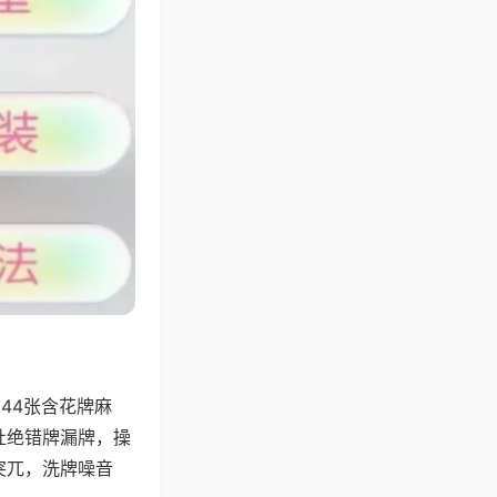
44张含花牌麻
杜绝错牌漏牌，操
突兀，洗牌噪音