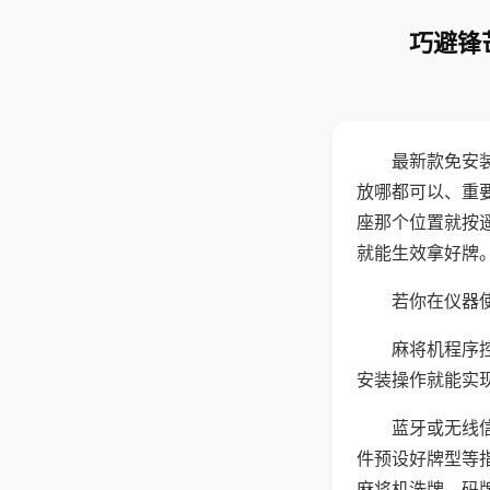
巧避锋
最新款免安
放哪都可以、重要
座那个位置就按
就能生效拿好牌
若你在仪器使
麻将机程序
安装操作就能实
蓝牙或无线
件预设好牌型等
麻将机洗牌、码