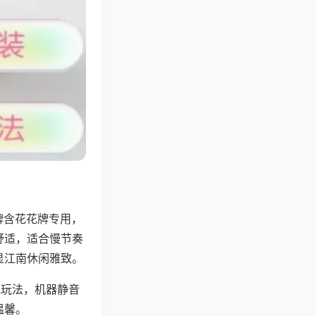
牌含花花牌专用，
舒适，适合慢节奏
显江南休闲雅致。
地玩法，机器静音
温馨。