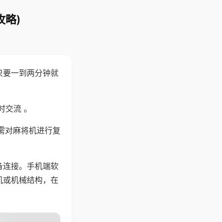
攻略)
只要一到两分钟就
。
时交流 。
需对麻将机进行复
备连接。手机端软
机或机械结构，在