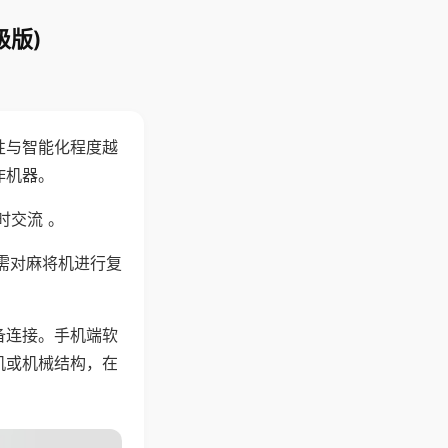
级版)
性与智能化程度越
作机器。
时交流 。
需对麻将机进行复
备连接。手机端软
机或机械结构，在