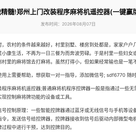
精髓!郑州上门改装程序麻将机遥控器(一键赢
发布时间：2026年08月07日
村，农村的条件越来越好，村里别墅、楼房到处都是，家家户户
过小康生活，不再为一日三餐为而奔波劳碌。于是村里一些妇女
到村里的麻将馆去打麻将。虽然打得小，但如果经常输也是一笔
用上需要帮助，想获取一对一指导，添加微信号; sdf6770 随时
装程序麻将机遥控器;普通麻将机程序控牌器一般是指通过一些无
实现控制麻将牌功能的设备或工具。
信号控制原理：一些智能控牌器通过蓝牙或无线信号与手机等设
指令，发送信号给控牌器，控牌器接收到信号后驱动内部微型电
牌过程中进行干预，达到控牌目的。