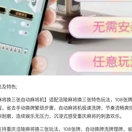
及特色;
麻将换三张自动麻将机】适配涪陵麻将换三张特色玩法，108张
程，省去手动换牌繁琐步骤，自动麻将机极速洗牌，节奏流畅爽
摔耐磨，连续娱乐无压力，沉浸式感受重庆麻将的刺激欢乐。
支持重庆涪陵麻将换三张玩法，108张牌，自动换牌洗牌理牌，