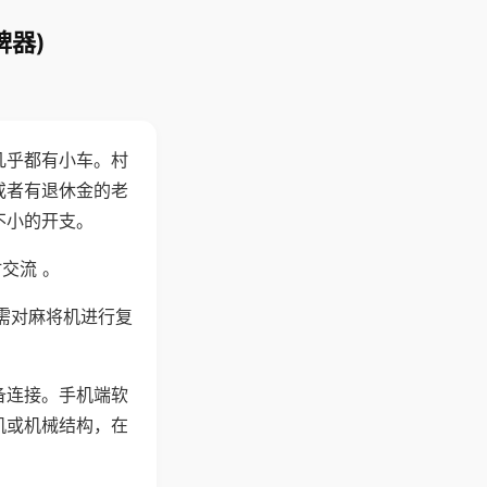
牌器)
几乎都有小车。村
或者有退休金的老
不小的开支。
交流 。
需对麻将机进行复
备连接。手机端软
机或机械结构，在