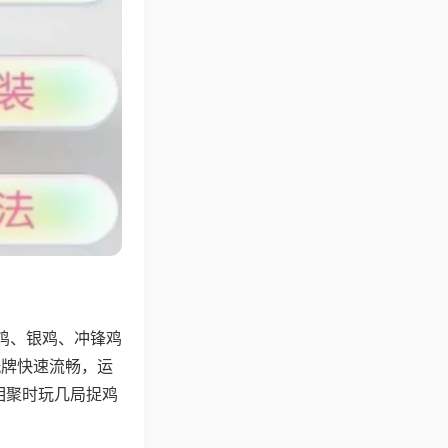
鸡、银鸡、冲锋鸡
洗牌快速流畅，运
相聚时玩几局捉鸡