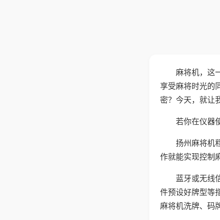
麻将机，这
享受麻将时光的
密？今天，就让
若你在仪器使
扬州麻将机
作就能实现控制
蓝牙或无线
件预设好牌型等
麻将机洗牌、码