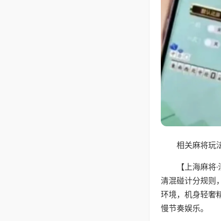
相关麻将玩法
【上海麻将
清混碰计分规则
环境，机身轻奢
慢节奏娱乐。