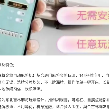
及特色;
麻将金将自动麻将机】契合厦门麻将金将玩法，144张牌专用，
精准无误，洗牌分牌均匀，不卡牌漏牌，操作简单一键开启，长
本地休闲习俗，欢乐满满。
专为东北吉林麻将玩法设计，推倒胡规则，可碰杠、自摸点炮都
洗牌极速，不用等待，机身宽敞，适合多人围坐，契合吉林牌友