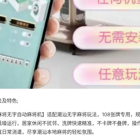
及特色;
麻将无字自动麻将机】适配潮汕无字麻将玩法，108张牌专用，
低噪运行，居家休闲不扰邻，洗牌快速精准，不卡牌不叠牌，操
庭日常消遣，尽享潮汕本地麻将的轻松氛围。