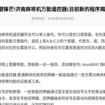
避锋芒!济南麻将机万能遥控器(目前新的程序揭
发布时间：2026年08月08日
装麻将机遥控器完全可以单人操作。你可以放在口袋里面、包包
的是能方便操作，遥控上有A,B,C,D四个按键，代表东，南，
遥控对应的位置就可以，例如你做在东位置就按遥控对应的A键
。
用上需要帮助，想获取一对一指导，添加微信号; kkss8691 随
万能遥控器;普通麻将机程序控牌器一般是指通过一些无需对麻将
麻将牌功能的设备或工具。
信号控制原理：一些智能控牌器通过蓝牙或无线信号与手机等设
指令，发送信号给控牌器，控牌器接收到信号后驱动内部微型电
牌过程中进行干预，达到控牌目的。