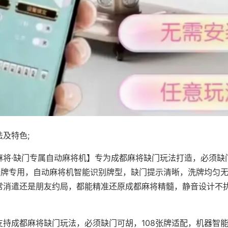
及特色;
麻将·缺门专属自动麻将机】专为成都麻将缺门玩法打造，必须缺
8张牌专用，自动麻将机智能识别牌型，缺门提示清晰，洗牌均匀
常消遣还是朋友约局，都能精准还原成都麻将精髓，静音设计不
支持成都麻将缺门玩法，必须缺门可胡，108张牌适配，机器智