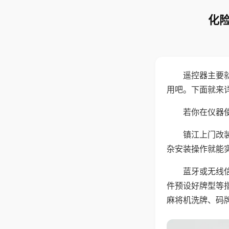
化险
遥控器主要
用吧。下面就来
若你在仪器使
镇江上门改
杂安装操作就能
蓝牙或无线
件预设好牌型等
麻将机洗牌、码