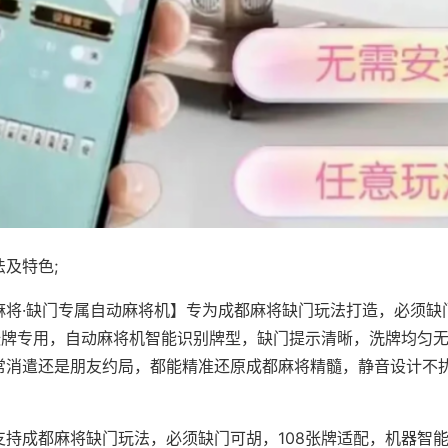
及特色;
麻将·缺门专属自动麻将机】专为成都麻将缺门玩法打造，必须缺
8张牌专用，自动麻将机智能识别牌型，缺门提示清晰，洗牌均匀
常消遣还是朋友约局，都能精准还原成都麻将精髓，静音设计不
支持成都麻将缺门玩法，必须缺门可胡，108张牌适配，机器智